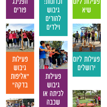
פעילות ליום
זכרונות:
הפנינג
שיא
גיבוש
פורים
להורים
וילדים
פעילות ליום
פעילות
ירושלים
גיבוש
פעילות
"אליפות
גיבוש
בדקה"
לכיתה או
שכבה