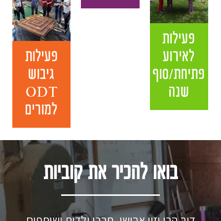
פעילות
לאירוע
פעילות
פתיחת/סוף
גיבוש
שנה
ODT
למורים
בואו להכיר את קוביות
דור הרי וזיו אבישי, חברי ילדות ושותפים