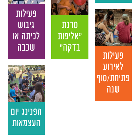
פעילות
סדנת
גיבוש
"אליפות
לכיתה או
בדקה"
שכבה
פעילות
לאירוע
פתיחת/סוף
שנה
הפנינג יום
העצמאות