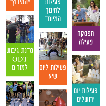
פעילות
"המירוץ"
לחינוך
המיוחד
הפסקה
פעילה
סדנת גיבוש
ODT
פעילות ליום
למורים
שיא
פעילות יום
ירושלים