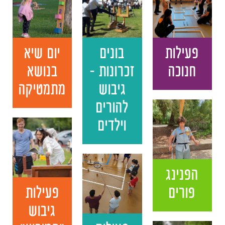
פעילות
בונים
יום שיא
חנוכה
זכרונות -
בנושא
גיבוש
מתמטיקה
להורים
וילדים
הפנינג
פורים
פעילות
גיבוש