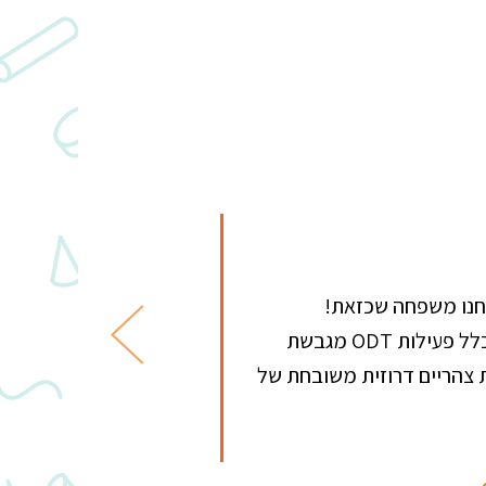
חנו משפחה שכזאת!
צוות מלון מטיילים הווילג׳ יצא ליום גיבוש בקיבוץ מלכיה, שכלל פעילות ODT מגבשת
 צהריים דרוזית משובחת של